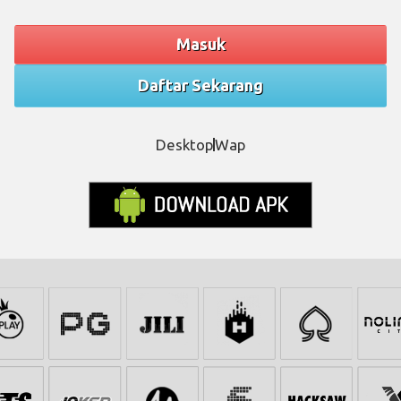
Masuk
Daftar Sekarang
Desktop
Wap