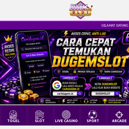
SELAMAT DATANG DI 
TOGEL
SLOT
LIVE CASINO
SPORT
ARCADE